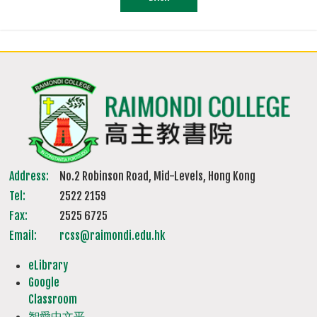
Address:
No.2 Robinson Road, Mid-Levels, Hong Kong
Tel:
2522 2159
Fax:
2525 6725
Email:
rcss@raimondi.edu.hk
eLibrary
Google
Classroom
智愛中文平