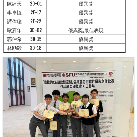
陳綽天
2D-01
優異獎
李卓恆
2E-17
優異獎
譚偉聰
2E-22
優異獎
歐嘉年
3D-02
優異獎,最佳表現
郭仲希
3D-15
優異獎
林劻毅
3D-18
優異獎