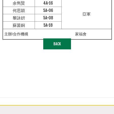
余雋賢
4A-16
何思穎
5A-06
亞軍
黎詠姸
5A-08
蘇茵銅
5A-18
主辦/合作機構
家福會
BACK