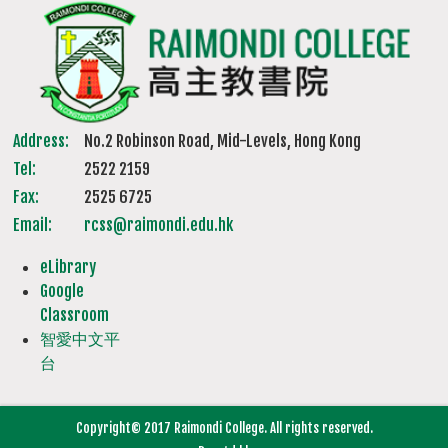
Address:
No.2 Robinson Road, Mid-Levels, Hong Kong
Tel:
2522 2159
Fax:
2525 6725
Email:
rcss@raimondi.edu.hk
eLibrary
Google
Classroom
智愛中文平
台
Copyright© 2017 Raimondi College. All rights reserved.