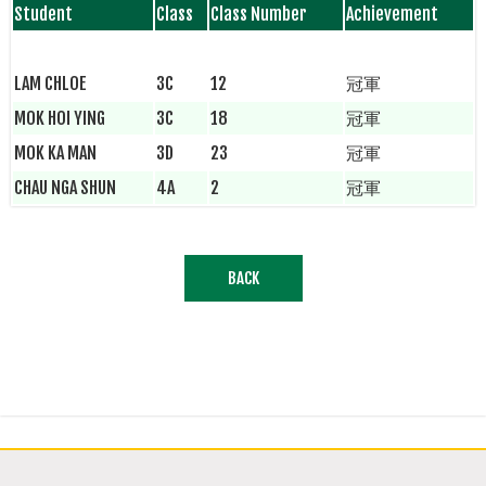
Student
Class
Class Number
Achievement
LAM CHLOE
3C
12
冠軍
MOK HOI YING
3C
18
冠軍
MOK KA MAN
3D
23
冠軍
CHAU NGA SHUN
4A
2
冠軍
BACK