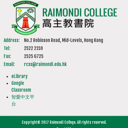
Address:
No.2 Robinson Road, Mid-Levels, Hong Kong
Tel:
2522 2159
Fax:
2525 6725
Email:
rcss@raimondi.edu.hk
eLibrary
Google
Classroom
智愛中文平
台
Copyright© 2017 Raimondi College. All rights reserved.