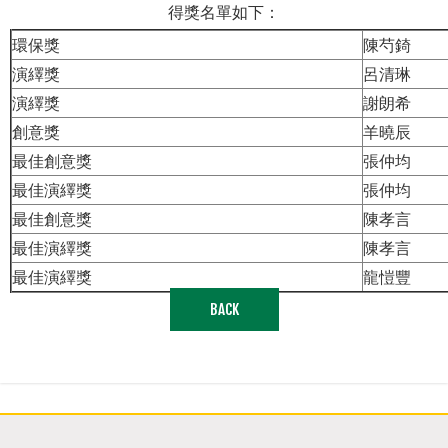
得獎名單如下：
環保獎
陳芍錡
演繹獎
呂清琳
演繹獎
謝朗希
創意獎
羊曉辰
最佳創意獎
張仲均
最佳演繹獎
張仲均
最佳創意獎
陳孝言
最佳演繹獎
陳孝言
最佳演繹獎
龍愷豐
BACK