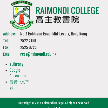
Address:
No.2 Robinson Road, Mid-Levels, Hong Kong
Tel:
2522 2159
Fax:
2525 6725
Email:
rcss@raimondi.edu.hk
eLibrary
Google
Classroom
智愛中文平
台
Copyright© 2017 Raimondi College. All rights reserved.