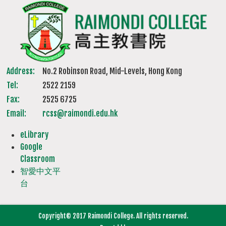
Address:
No.2 Robinson Road, Mid-Levels, Hong Kong
Tel:
2522 2159
Fax:
2525 6725
Email:
rcss@raimondi.edu.hk
eLibrary
Google
Classroom
智愛中文平
台
Copyright© 2017 Raimondi College. All rights reserved.