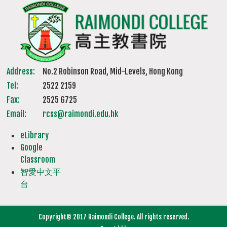
Address:
No.2 Robinson Road, Mid-Levels, Hong Kong
Tel:
2522 2159
Fax:
2525 6725
Email:
rcss@raimondi.edu.hk
eLibrary
Google
Classroom
智愛中文平
台
Copyright© 2017 Raimondi College. All rights reserved.