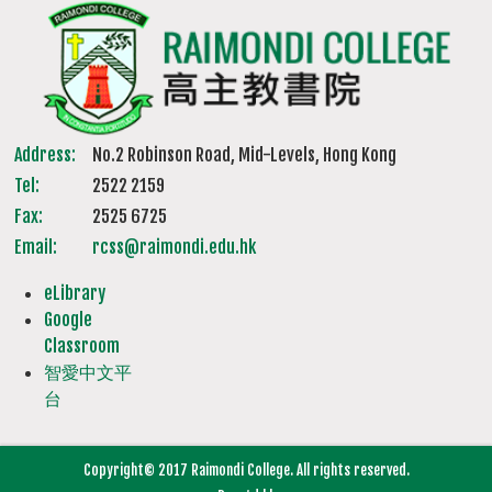
Address:
No.2 Robinson Road, Mid-Levels, Hong Kong
Tel:
2522 2159
Fax:
2525 6725
Email:
rcss@raimondi.edu.hk
eLibrary
Google
Classroom
智愛中文平
台
Copyright© 2017 Raimondi College. All rights reserved.