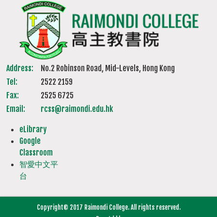
Address:
No.2 Robinson Road, Mid-Levels, Hong Kong
Tel:
2522 2159
Fax:
2525 6725
Email:
rcss@raimondi.edu.hk
eLibrary
Google
Classroom
智愛中文平
台
Copyright© 2017 Raimondi College. All rights reserved.