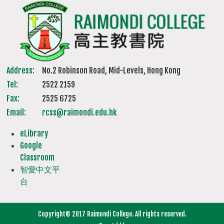
Address:
No.2 Robinson Road, Mid-Levels, Hong Kong
Tel:
2522 2159
Fax:
2525 6725
Email:
rcss@raimondi.edu.hk
eLibrary
Google
Classroom
智愛中文平
台
Copyright© 2017 Raimondi College. All rights reserved.