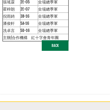
張瑤霖
2E-05
全場總季軍
霍梓朗
2E-07
全場總季軍
倪雨錡
3B-16
全場總季軍
潘俊軒
5A-16
全場總季軍
冼卓言
5D-16
全場總季軍
主辦/合作機構
紅十字會青年團
BACK