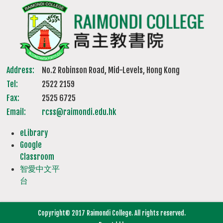
Address:
No.2 Robinson Road, Mid-Levels, Hong Kong
Tel:
2522 2159
Fax:
2525 6725
Email:
rcss@raimondi.edu.hk
eLibrary
Google
Classroom
智愛中文平
台
Copyright© 2017 Raimondi College. All rights reserved.