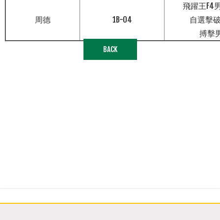
飛躍王F4男子
周德
1B-04
自選擊破S1
搏擊男
BACK