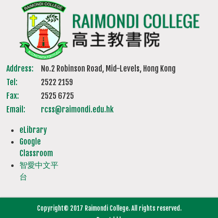
Address:
No.2 Robinson Road, Mid-Levels, Hong Kong
Tel:
2522 2159
Fax:
2525 6725
Email:
rcss@raimondi.edu.hk
eLibrary
Google
Classroom
智愛中文平
台
Copyright© 2017 Raimondi College. All rights reserved.