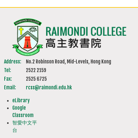
Address:
No.2 Robinson Road, Mid-Levels, Hong Kong
Tel:
2522 2159
Fax:
2525 6725
Email:
rcss@raimondi.edu.hk
eLibrary
Google
Classroom
智愛中文平
台