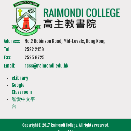
Address:
No.2 Robinson Road, Mid-Levels, Hong Kong
Tel:
2522 2159
Fax:
2525 6725
Email:
rcss@raimondi.edu.hk
eLibrary
Google
Classroom
智愛中文平
台
Copyright© 2017 Raimondi College. All rights reserved.