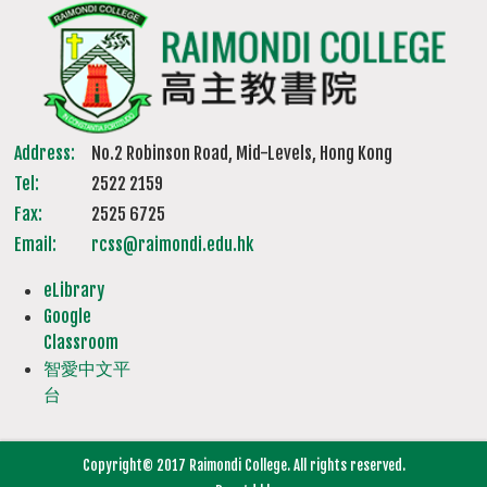
Address:
No.2 Robinson Road, Mid-Levels, Hong Kong
Tel:
2522 2159
Fax:
2525 6725
Email:
rcss@raimondi.edu.hk
eLibrary
Google
Classroom
智愛中文平
台
Copyright© 2017 Raimondi College. All rights reserved.