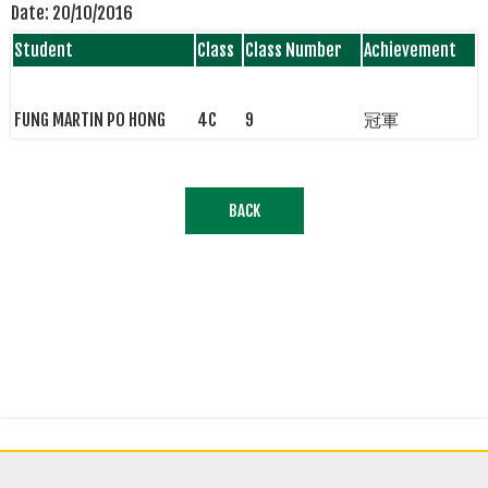
Date:
20/10/2016
Student
Class
Class Number
Achievement
FUNG MARTIN PO HONG
4C
9
冠軍
BACK