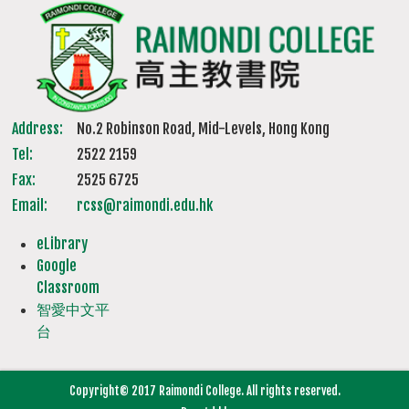
Address:
No.2 Robinson Road, Mid-Levels, Hong Kong
Tel:
2522 2159
Fax:
2525 6725
Email:
rcss@raimondi.edu.hk
eLibrary
Google
Classroom
智愛中文平
台
Copyright© 2017 Raimondi College. All rights reserved.