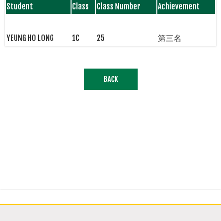
Student
Class
Class Number
Achievement
YEUNG HO LONG
1C
25
第三名
BACK