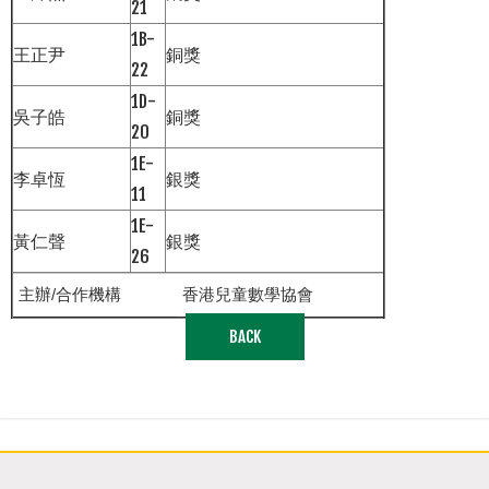
21
1B-
王正尹
銅獎
22
1D-
吳子皓
銅獎
20
1E-
李卓恆
銀獎
11
1E-
黃仁聲
銀獎
26
主辦/合作機構
香港兒童數學協會
BACK