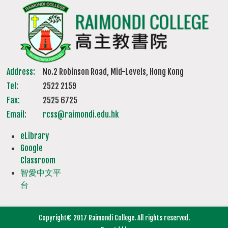
Address:
No.2 Robinson Road, Mid-Levels, Hong Kong
Tel:
2522 2159
Fax:
2525 6725
Email:
rcss@raimondi.edu.hk
eLibrary
Google
Classroom
智愛中文平
台
Copyright© 2017 Raimondi College. All rights reserved.