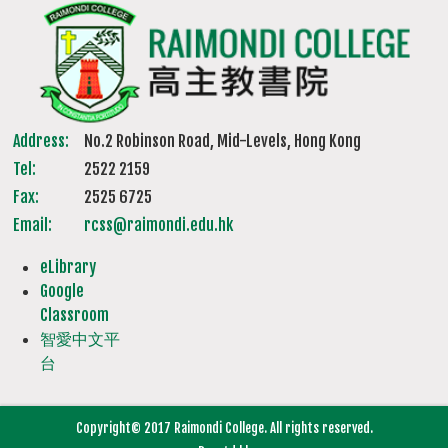
Address:
No.2 Robinson Road, Mid-Levels, Hong Kong
Tel:
2522 2159
Fax:
2525 6725
Email:
rcss@raimondi.edu.hk
eLibrary
Google
Classroom
智愛中文平
台
Copyright© 2017 Raimondi College. All rights reserved.