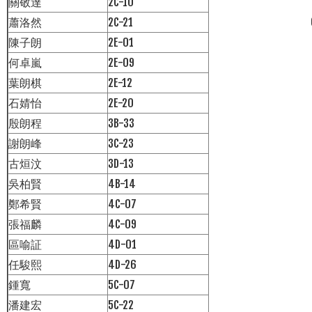
關敬達
2C-10
蕭洛然
2C-21
陳子朗
2E-01
何卓嵐
2E-09
葉朗棋
2E-12
石婧怡
2E-20
殷朗程
3B-33
謝朗峰
3C-23
古烜汶
3D-13
吳柏賢
4B-14
鄭希賢
4C-07
張福麟
4C-09
區喻証
4D-01
任駿熙
4D-26
鍾寬
5C-07
潘建宏
5C-22