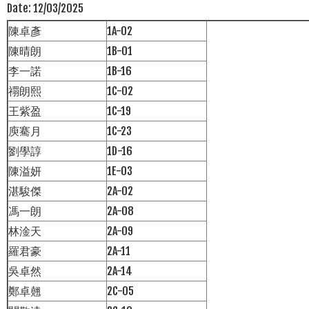
Date:
12/03/2025
陳卓彥
1A-02
陳晴朗
1B-01
李一諾
1B-16
禤朗熙
1C-02
王紫盈
1C-19
庾騫月
1C-23
劉學諄
1D-16
陳溢妍
1E-03
湛駿傑
2A-02
馮一朗
2A-08
林淦天
2A-09
羅君豪
2A-11
吳卓然
2A-14
鄭卓翹
2C-05