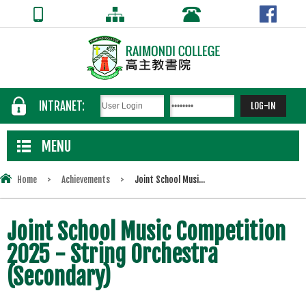
INTRANET:
MENU
Home
>
Achievements
>
Joint School Musi...
Joint School Music Competition
2025 - String Orchestra
(Secondary)