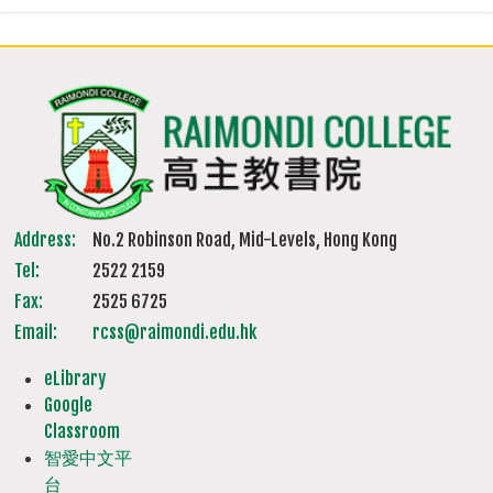
Address:
No.2 Robinson Road, Mid-Levels, Hong Kong
Tel:
2522 2159
Fax:
2525 6725
Email:
rcss@raimondi.edu.hk
eLibrary
Google
Classroom
智愛中文平
台