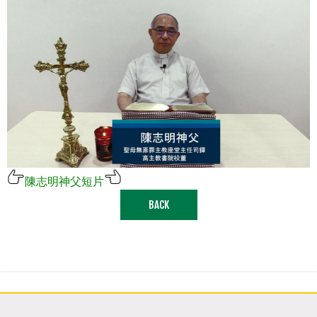
陳志明神
父
短
片
BACK