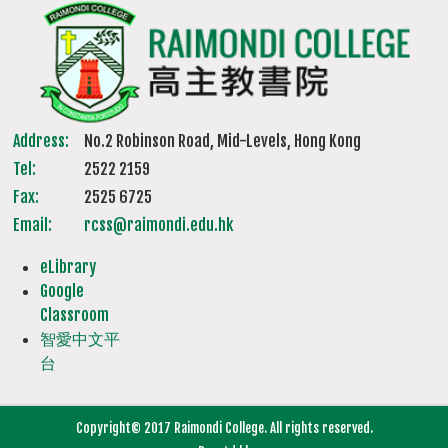
Address:
No.2 Robinson Road, Mid-Levels, Hong Kong
Tel:
2522 2159
Fax:
2525 6725
Email:
rcss@raimondi.edu.hk
eLibrary
Google
Classroom
智愛中文平
台
Copyright© 2017 Raimondi College. All rights reserved.