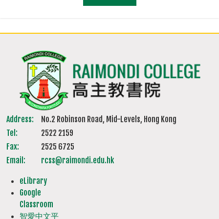
Address:
No.2 Robinson Road, Mid-Levels, Hong Kong
Tel:
2522 2159
Fax:
2525 6725
Email:
rcss@raimondi.edu.hk
eLibrary
Google
Classroom
智愛中文平