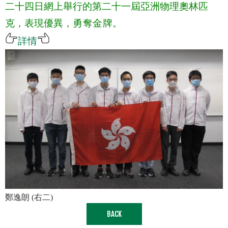
二十四日網上舉行的第二十一屆亞洲物理奧林匹
克，表現優異
，
勇奪金牌
。
詳情
鄭逸朗 (
右二)
BACK