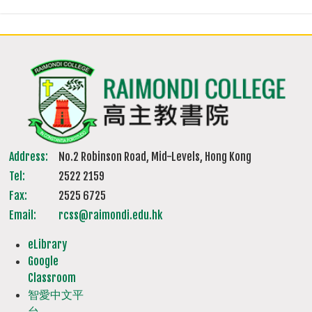
Address:
No.2 Robinson Road, Mid-Levels, Hong Kong
Tel:
2522 2159
Fax:
2525 6725
Email:
rcss@raimondi.edu.hk
eLibrary
Google
Classroom
智愛中文平
台