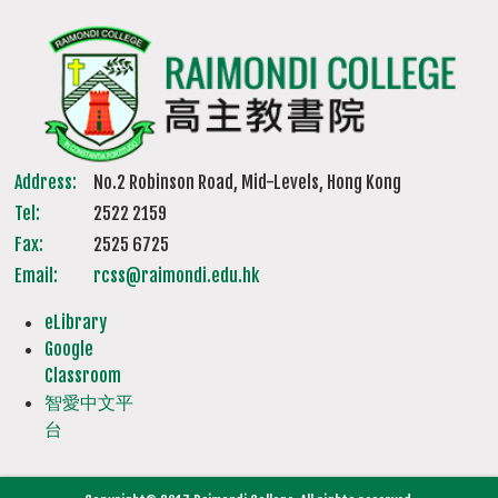
Address:
No.2 Robinson Road, Mid-Levels, Hong Kong
Tel:
2522 2159
Fax:
2525 6725
Email:
rcss@raimondi.edu.hk
eLibrary
Google
Classroom
智愛中文平
台