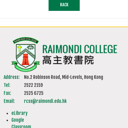
BACK
Address:
No.2 Robinson Road, Mid-Levels, Hong Kong
Tel:
2522 2159
Fax:
2525 6725
Email:
rcss@raimondi.edu.hk
eLibrary
Google
Classroom