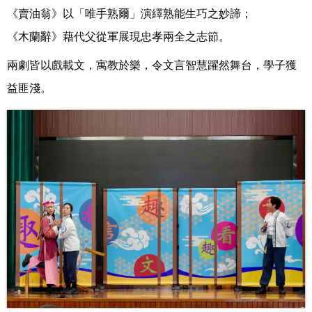
《賣油翁》以「唯手熟爾」演繹熟能生巧之妙諦；
《木蘭辭》藉代父從軍展現忠孝兩全之志節。
兩劇皆以戲載文，寓教於樂，令文言智慧躍然舞台，學子獲
益匪淺。