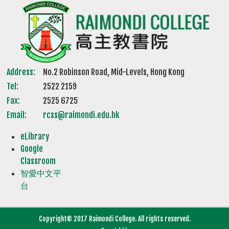
Address:
No.2 Robinson Road, Mid-Levels, Hong Kong
Tel:
2522 2159
Fax:
2525 6725
Email:
rcss@raimondi.edu.hk
eLibrary
Google
Classroom
智愛中文平
台
Copyright© 2017 Raimondi College. All rights reserved.