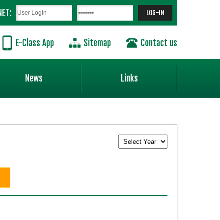
NET:
E-Class App
Sitemap
Contact us
News
Links