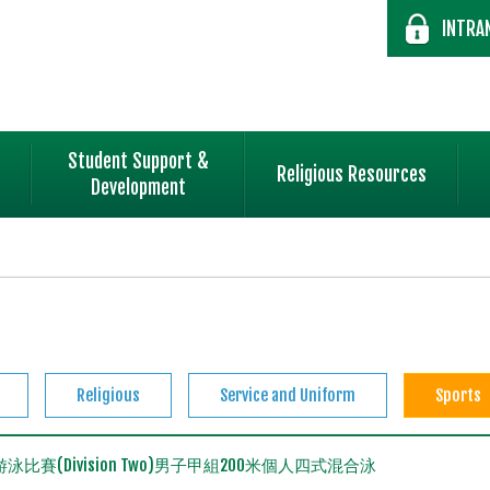
INTRA
Student Support &
Religious Resources
Development
Religious
Service and Uniform
Sports
界游泳比賽(Division Two)男子甲組200米個人四式混合泳