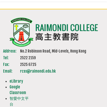
Address:
No.2 Robinson Road, Mid-Levels, Hong Kong
Tel:
2522 2159
Fax:
2525 6725
Email:
rcss@raimondi.edu.hk
eLibrary
Google
Classroom
智愛中文平
台