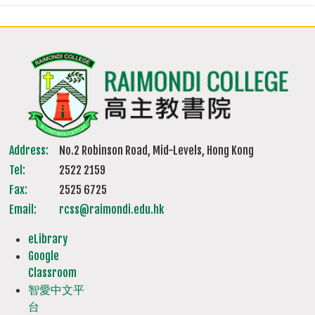
Address:
No.2 Robinson Road, Mid-Levels, Hong Kong
Tel:
2522 2159
Fax:
2525 6725
Email:
rcss@raimondi.edu.hk
eLibrary
Google
Classroom
智愛中文平
台